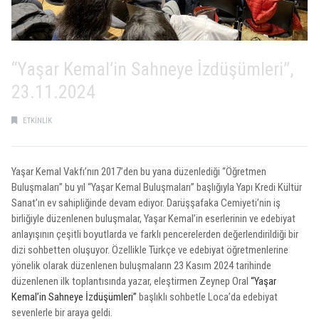
“Yaşar Kemal’in Sahneye İzdüşümleri”,
23.11.2024
ETKINLIK
Yaşar Kemal Vakfı’nın 2017’den bu yana düzenlediği “Öğretmen
Buluşmaları” bu yıl “Yaşar Kemal Buluşmaları” başlığıyla Yapı Kredi Kültür
Sanat’ın ev sahipliğinde devam ediyor. Darüşşafaka Cemiyeti’nin iş
birliğiyle düzenlenen buluşmalar, Yaşar Kemal’in eserlerinin ve edebiyat
anlayışının çeşitli boyutlarda ve farklı pencerelerden değerlendirildiği bir
dizi sohbetten oluşuyor. Özellikle Türkçe ve edebiyat öğretmenlerine
yönelik olarak düzenlenen buluşmaların 23 Kasım 2024 tarihinde
düzenlenen ilk toplantısında yazar, eleştirmen Zeynep Oral
“Yaşar
Kemal’in Sahneye İzdüşümleri”
başlıklı sohbetle Loca’da edebiyat
sevenlerle bir araya geldi.